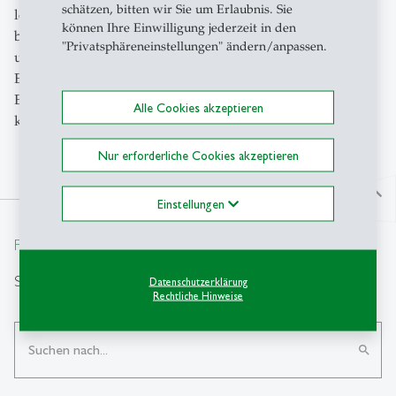
schätzen, bitten wir Sie um Erlaubnis. Sie
lokaler Erfahrungen unterstreicht. Das GIMLA Team
können Ihre Einwilligung jederzeit in den
bedankt sich herzlich bei Martin J. Eppler für seine
"Privatsphäreneinstellungen" ändern/anpassen.
unschätzbaren Beiträge zum Markenwissen und für den
Executive Education Program Teaser. Die gewonnenen
Erkenntnisse werden die Arbeit des Instituts in den
Alle Cookies akzeptieren
kommenden Tagen zweifellos bereichern.
Nur erforderliche Cookies akzeptieren
north
Einstellungen
From insight to impact.
Suche
Datenschutzerklärung
Rechtliche Hinweise
search