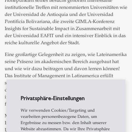
Höhepunkten seines Besuchs gehörten interessante
institutionelle Treffen mit renommierten Universitäten wie
der Universidad de Antioquia und der Universidad
Pontificia Bolivariana, die zweite GIMLA-Konferenz
Insights for Sustainable Impact in Zusammenarbeit mit
der Universidad EAFIT und ein intensiver Einblick in das
reiche kulturelle Angebot der Stadt.
Eine großartige Gelegenheit zu zeigen, wie Lateinamerika
seine Präsenz im akademischen Bereich ausgebaut hat
und wie wir dazu beitragen und davon lernen können!
Das Institute of Management in Latinamerica erfüllt
seinen Auftrag, den Mitgliedern der Universität St.Gallen
die Möglichkeit zu geben, sich mit anderen Kulturen und
internationalen Märkten vertraut zu machen und Fenster
Privatsphäre-Einstellungen
für neue Kooperationen zu öffnen.
Wir verwenden Cookies/Targeting und
Medellín und ganz Südamerika sind eine Brutstätte der
vearbeiten personenbezogene Daten, um
Innovation, die wertvolle Einblicke für ähnliche
Ergebnisse zu messen bzw. den Inhalt unserer
Website abzustimmen. Da wir Ihre Privatsphäre
Unternehmungen in Europa bietet, was die Bedeutung