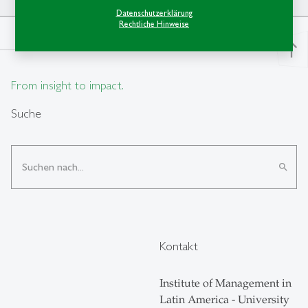
Datenschutzerklärung
Rechtliche Hinweise
north
From insight to impact.
Suche
search
Kontakt
Institute of Management in
Latin America - University