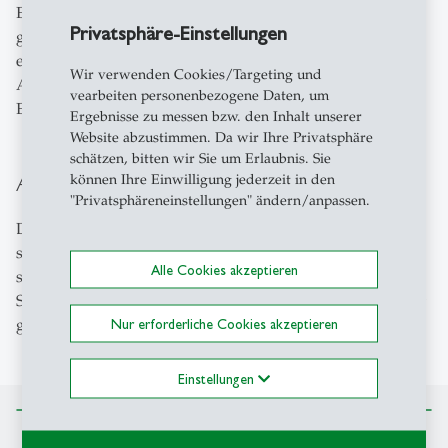
Entwicklungsherausforderungen geprägt sind und
Privatsphäre-Einstellungen
gemeinsam mit verschiedenen institutionellen Partnern
entwickelt werden. Die Ergebnisse werden mit diesen
Wir verwenden Cookies/Targeting und
Akteuren geteilt und haben das Potenzial, die aktuelle
vearbeiten personenbezogene Daten, um
Entwicklungspraxis zu beeinflussen.
Ergebnisse zu messen bzw. den Inhalt unserer
Website abzustimmen. Da wir Ihre Privatsphäre
schätzen, bitten wir Sie um Erlaubnis. Sie
Aktuelle Angebote
können Ihre Einwilligung jederzeit in den
"Privatsphäreneinstellungen" ändern/anpassen.
Du interessierst dich für sozio-ökologische Themen und
suchst ein Thema für deine Abschlussarbeit? Die unten
Alle Cookies akzeptieren
stehenden Angebote stehen interessierten HSG-
Studierenden zur Verfügung und sind nach ihrer Priorität
geordnet.
Nur erforderliche Cookies akzeptieren
Einstellungen
Zurück nach oben